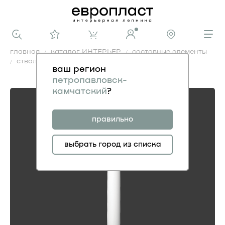
главная
каталог ИНТЕРЬЕР
составные элементы
ствол 1.16.050
ваш регион
ствол 1.16.050
петропавловск-
камчатский
?
правильно
выбрать город из списка