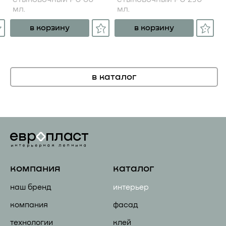
мл.
мл.
в корзину
в корзину
в каталог
компания
каталог
наш бренд
интерьер
компания
фасад
технологии
клей