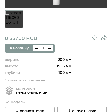
8 557.00 RUB
в корзину
ширина
200 мм
высота
1956 мм
глубина
100 мм
*размеры справочные
материал
пенополиуретан
3d модель
скачать max
скачать gsm