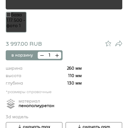
3 997.00 RUB
в корзину
ширина
260 мм
высота
110 мм
глубина
130 мм
*размеры справочные
материал
пенополиуретан
3d модель
скачать max
скачать gsm