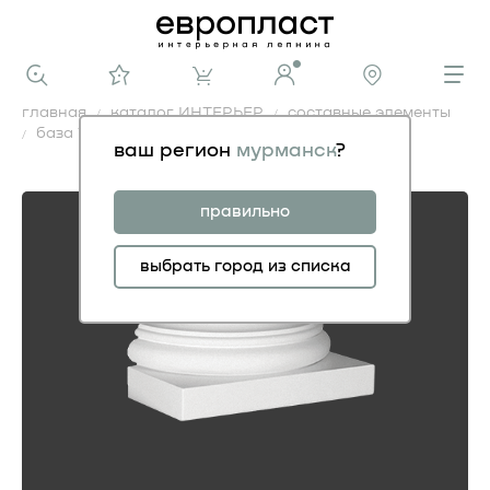
главная
каталог ИНТЕРЬЕР
составные элементы
база 1.17.500
ваш регион
мурманск
?
база 1.17.500
правильно
выбрать город из списка