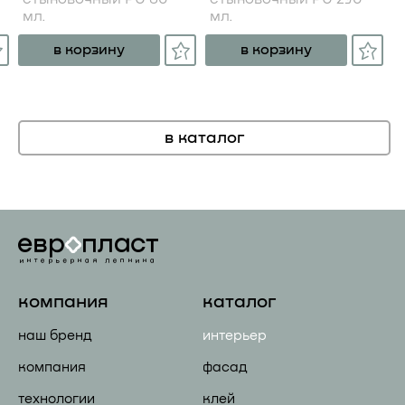
мл.
мл.
в корзину
в корзину
в каталог
компания
каталог
наш бренд
интерьер
компания
фасад
технологии
клей