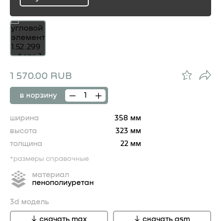
ru
1 570.00 RUB
в корзину
ширина
358 мм
высота
323 мм
толщина
22 мм
*размеры справочные
материал
пенополиуретан
3d модель
скачать max
скачать gsm