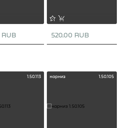
0 RUB
520.00 RUB
1
1.50.113
карниз
1.50.105