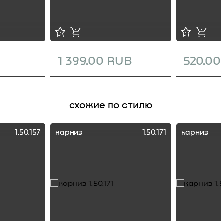
1 399.00 RUB
520.0
схожие по стилю
1.50.157
карниз
1.50.171
карниз