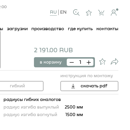
9:00
RU
EN
ты
загрузки
производство
где купить
контакты
2 191.00 RUB
в корзину
инструкция по монтажу
гибкий
скачать pdf
радиусы гибких аналогов
радиус изгиба выпуклый
2500 мм
радиус изгиба вогнутый
1500 мм
85