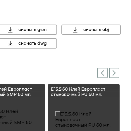
скачать gsm
скачать obj
скачать dwg
Next
Previous
Клей Европласт
E13.S.60 Клей Европласт
E1
ый SMP 60 мл.
стыковочный PU 60 мл.
ст