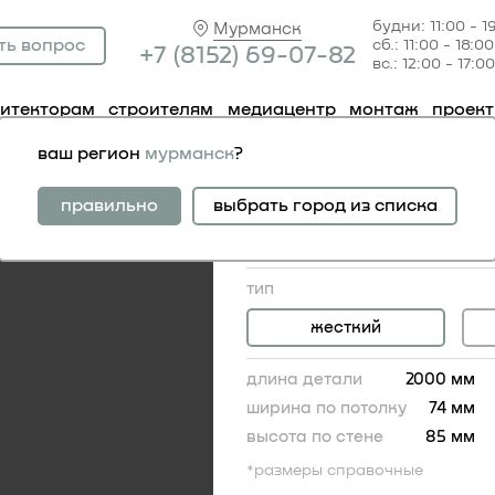
будни: 11:00 - 1
Мурманск
ть вопрос
сб.: 11:00 - 18:00
+7 (81
52) 69-07-82
вс.: 12:00 - 17:00
хитекторам
строителям
медиацентр
монтаж
проек
129
ваш регион
мурманск
?
карниз 1.50.129
гибкий аналог:
правильно
выбрать город из списка
карниз 1.50.129 гибкий
4 376.00 RUB
тип
жесткий
длина детали
2000 мм
ширина по потолку
74 мм
высота по стене
85 мм
*размеры справочные