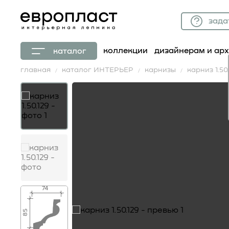
зада
коллекции
дизайнерам и ар
каталог
главная
каталог ИНТЕРЬЕР
карнизы
карниз 1.50.
74
85