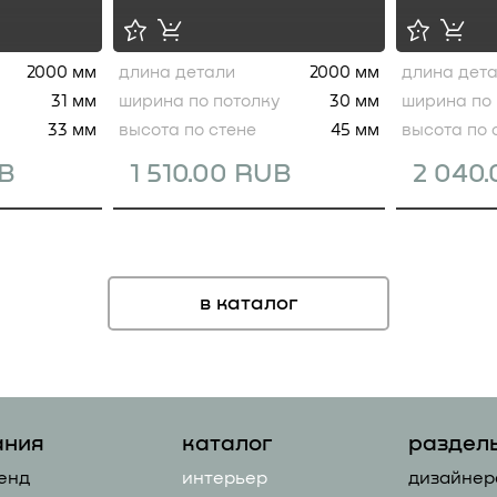
2000 мм
длина детали
2000 мм
длина дет
31 мм
ширина по потолку
30 мм
ширина по 
33 мм
высота по стене
45 мм
высота по 
UB
1 510.00 RUB
2 040
в каталог
ания
каталог
раздел
енд
интерьер
дизайнер