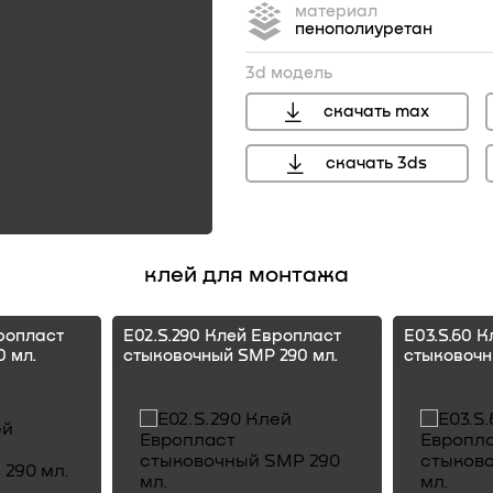
материал
пенополиуретан
3d модель
скачать max
скачать 3ds
перейти
клей для монтажа
ропласт
E02.S.290 Клей Европласт
E03.S.60 
 мл.
стыковочный SMP 290 мл.
стыковочн