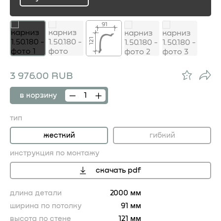
ru
91
121
3 976.00 RUB
в корзину
тип
жесткий
гибкий
инструкция по монтажу
скачать pdf
длина детали
2000 мм
ширина по потолку
91 мм
высота по стене
121 мм