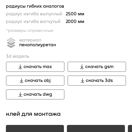
радиусы гибких аналогов
радиус изгиба выпуклый
2500 мм
радиус изгиба вогнутый
2000 мм
*размеры справочные
материал
пенополиуретан
3d модель
скачать max
скачать gsm
скачать obj
скачать 3ds
скачать dwg
клей для монтажа