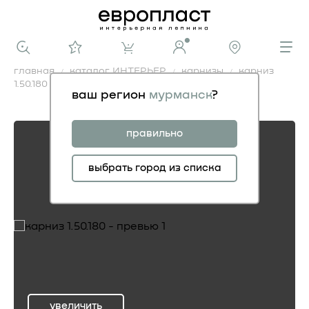
главная
каталог ИНТЕРЬЕР
карнизы
карниз
1.50.180
ваш регион
мурманск
?
карниз 1.50.180
правильно
выбрать город из списка
увеличить