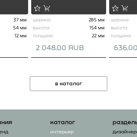
37 мм
ширина
285 мм
ширина
54 мм
высота
154 мм
высота
12 мм
толщина
22 мм
толщина
2 048.00 RUB
636.0
в каталог
ания
каталог
раздел
енд
интерьер
дизайнер