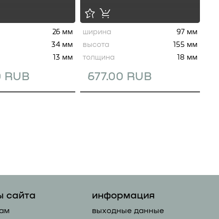
26 мм
ширина
97 мм
34 мм
высота
155 мм
13 мм
толщина
18 мм
0 RUB
677.00 RUB
ы сайта
информация
ам
выходные данные