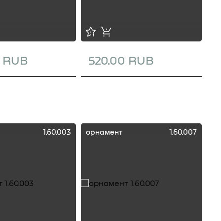
0 RUB
520.00 RUB
1
1.60.003
орнамент
1.60.007