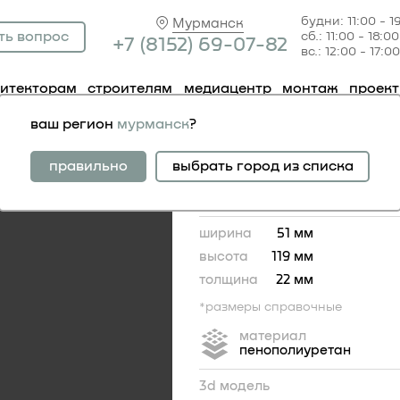
будни: 11:00 - 1
Мурманск
ть вопрос
сб.: 11:00 - 18:00
+7 (81
52) 69-07-82
вс.: 12:00 - 17:00
хитекторам
строителям
медиацентр
монтаж
проек
 1.60.015
ваш регион
мурманск
?
орнамент 1.60.015
правильно
выбрать город из списка
ширина
51 мм
высота
119 мм
толщина
22 мм
*размеры справочные
материал
пенополиуретан
3d модель