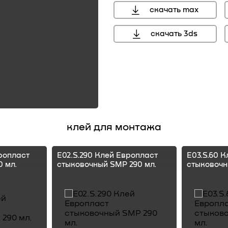
скачать max
скачать 3ds
клей для монтажа
ропласт
E02.S.290 Клей Европласт
E03.S.60 
 мл.
стыковочный SMP 290 мл.
стыковочн