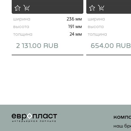
ширина
236 мм
ширина
высота
191 мм
высота
толщина
24 мм
толщина
2 131.00 RUB
654.00 RUB
комп
наш бр