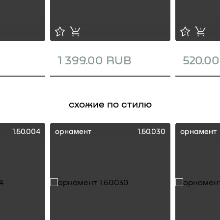
1 399.00 RUB
520.0
схожие по стилю
1.60.004
орнамент
1.60.030
орнамент