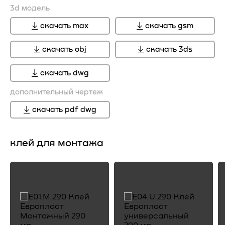
3d модель
скачать max
скачать gsm
скачать obj
скачать 3ds
скачать dwg
дополнительный чертеж
скачать pdf dwg
клей для монтажа