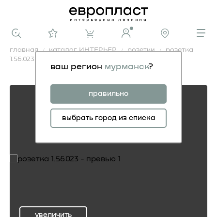
главная
каталог ИНТЕРЬЕР
розетки
розетка
1.56.023
ваш регион
мурманск
?
розетка 1.56.023
правильно
выбрать город из списка
увеличить