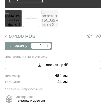
ru
4 074.00 RUB
в корзину
инструкция по монтажу
скачать pdf
диаметр
484 мм
толщина
44 мм
*размеры справочные
материал
пенополиуретан