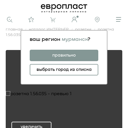
главная
каталог ИНТЕРЬЕР
розетки
розетка
1.56.035
ваш регион
мурманск
?
розетка 1.56.035
правильно
выбрать город из списка
увеличить