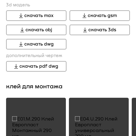
3d модель
скачать max
скачать gsm
скачать obj
скачать 3ds
скачать dwg
дополнительный чертеж
скачать pdf dwg
клей для монтажа