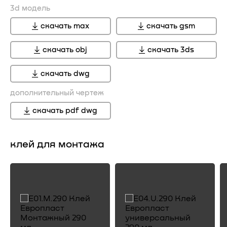
3d модель
скачать max
скачать gsm
скачать obj
скачать 3ds
скачать dwg
дополнительный чертеж
скачать pdf dwg
клей для монтажа