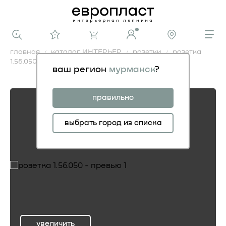
главная
каталог ИНТЕРЬЕР
розетки
розетка
1.56.050
ваш регион
мурманск
?
розетка 1.56.050
правильно
выбрать город из списка
увеличить