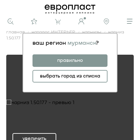
главная
каталог ИНТЕРЬЕР
карнизы
карниз
1.50.177
ваш регион
мурманск
?
карниз 1.50.177
правильно
выбрать город из списка
увеличить