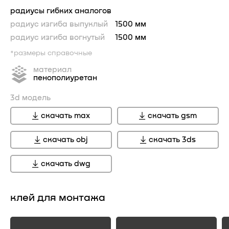
радиусы гибких аналогов
радиус изгиба выпуклый
1500 мм
радиус изгиба вогнутый
1500 мм
*размеры справочные
материал
пенополиуретан
3d модель
скачать max
скачать gsm
скачать obj
скачать 3ds
скачать dwg
клей для монтажа