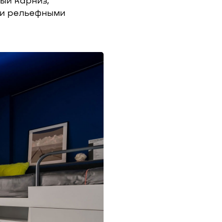
ый карниз,
ли рельефными