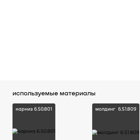
используемые материалы
карниз
6.50.801
молдинг
6.51.809