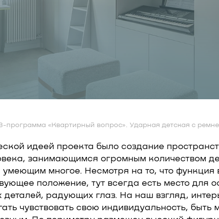
В-программа «Квартирный вопрос». Ударная детская с ремн
еской идеей проекта было создание пространст
овека, занимающимся огромным количеством де
умеющим многое. Несмотря на то, что функция 
вующее положение, тут всегда есть место для 
 деталей, радующих глаз. На наш взгляд, инте
гать чувствовать свою индивидуальность, быть