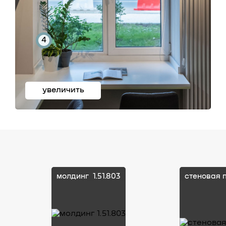
4
увеличить
молдинг
1.51.803
стеновая 