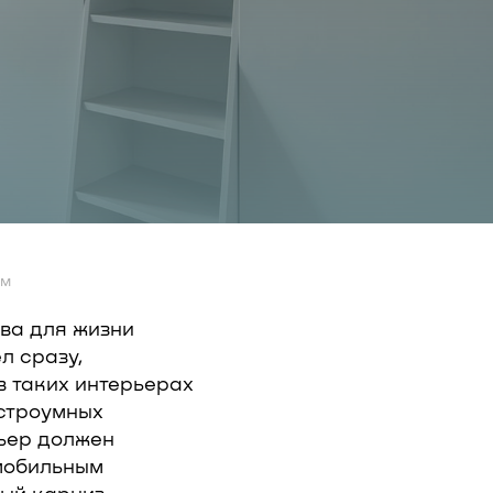
ем
ва для жизни
л сразу,
в таких интерьерах
остроумных
рьер должен
 мобильным