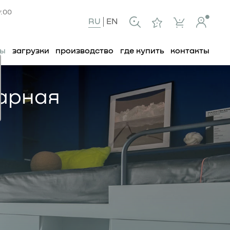
9:00
RU
EN
ты
загрузки
производство
где купить
контакты
дарная