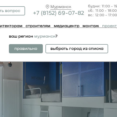
будни: 11:00 - 1
Мурманск
ть вопрос
сб.: 11:00 - 18:00
+7 (81
52) 69-07-82
вс.: 12:00 - 17:00
хитекторам
строителям
медиацентр
монтаж
проек
ваш регион
мурманск
?
артирный вопрос». у
правильно
выбрать город из списка