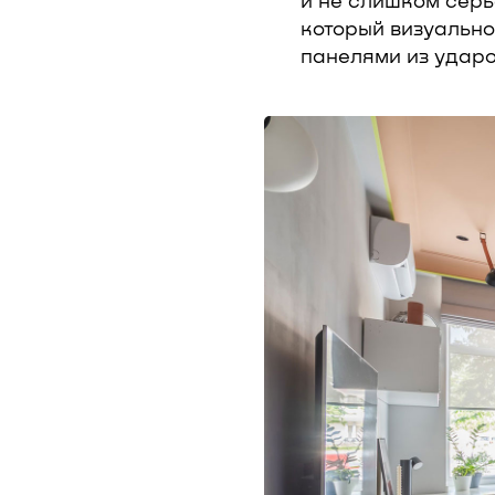
и не слишком серь
который визуальн
панелями из удар