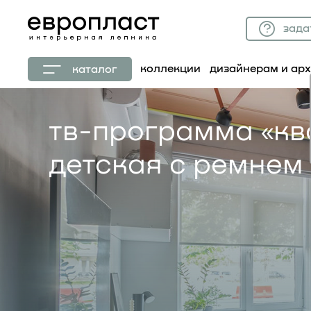
зада
коллекции
дизайнерам и ар
каталог
тв-программа «кв
детская с ремнем