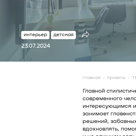
интерьер
детская
23.07.2024
главная
проекты
Т
Главной стилистич
современного чел
интересующимся и 
занимает главенст
решений, забавных
вдохновлять, помо