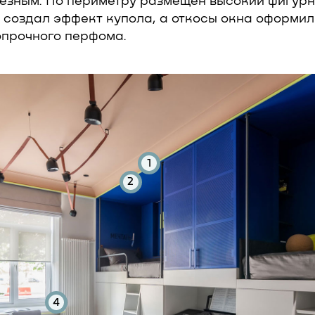
езным. По периметру размещен высокий фигурн
о создал эффект купола, а откосы окна оформи
опрочного перфома.
1
2
4