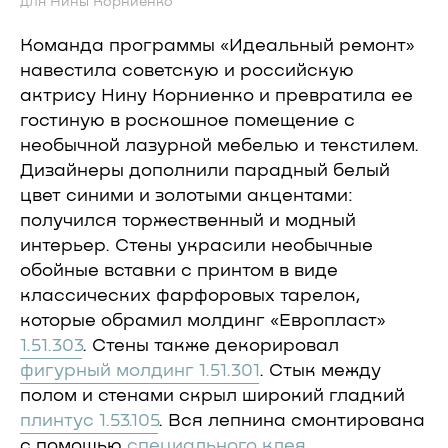
для Нины Корниенко
Команда программы «Идеальный ремонт»
навестила советскую и российскую
актрису Нину Корниенко и превратила ее
гостиную в роскошное помещение с
необычной лазурной мебелью и текстилем.
Дизайнеры дополнили парадный белый
цвет синими и золотыми акцентами:
получился торжественный и модный
интерьер. Стены украсили необычные
обойные вставки с принтом в виде
классических фарфоровых тарелок,
которые обрамил молдинг «Европласт»
1.51.303
. Стены также декорировал
фигурный молдинг 1.51.301
. Стык между
полом и стенами скрыл широкий гладкий
плинтус 1.53.105
. Вся лепнина смонтирована
с помощью
специального клея