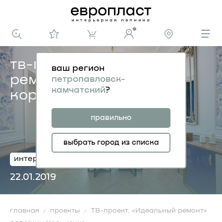
тв-проект. «идеальный
ваш регион
ремонт» для нины
петропавловск-
камчатский
?
корниенко
правильно
выбрать город из списка
интерьер
столовая
22.01.2019
главная
проекты
ТВ-проект. «Идеальный ремонт»