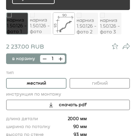
ru
90
93
2 237.00 RUB
в корзину
тип
жесткий
гибкий
инструкция по монтажу
скачать pdf
длина детали
2000 мм
ширина по потолку
90 мм
высота по стене
93 мм