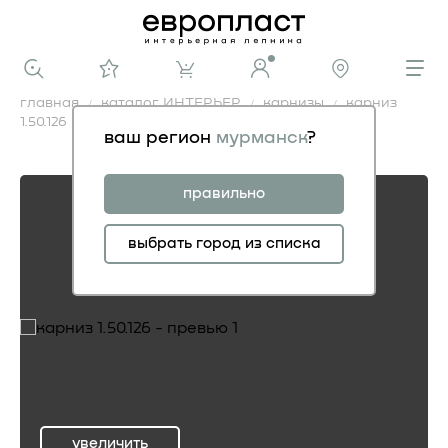
главная
каталог ИНТЕРЬЕР
карнизы
карниз
1.50.126
ваш регион
мурманск
?
карниз 1.50.126
правильно
выбрать город из списка
увеличить