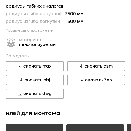
радиусы гибких аналогов
радиус изгиба выпуклый
2500 мм
радиус изгиба вогнутый
1500 мм
*размеры справочные
материал
пенополиуретан
3d модель
скачать max
скачать gsm
скачать obj
скачать 3ds
скачать dwg
клей для монтажа