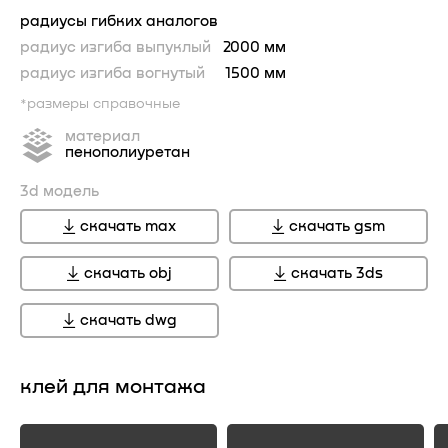
радиусы гибких аналогов
радиус изгиба выпуклый
2000 мм
радиус изгиба вогнутый
1500 мм
*размеры справочные
материал
пенополиуретан
3d модель
скачать max
скачать gsm
скачать obj
скачать 3ds
скачать dwg
клей для монтажа