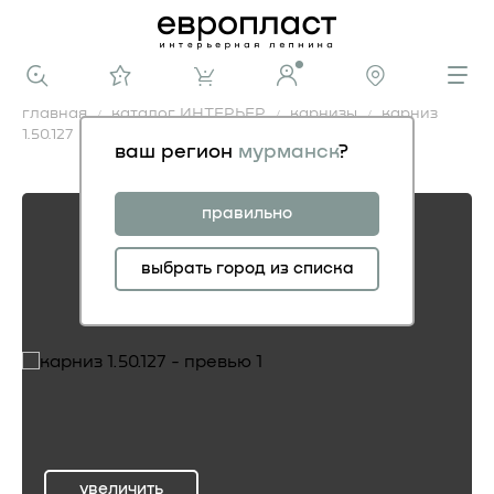
главная
каталог ИНТЕРЬЕР
карнизы
карниз
1.50.127
ваш регион
мурманск
?
карниз 1.50.127
правильно
выбрать город из списка
увеличить