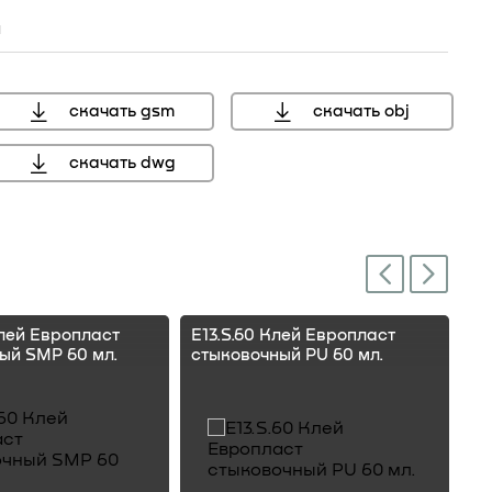
н
скачать gsm
скачать obj
скачать dwg
Next
Previous
Клей Европласт
E13.S.60 Клей Европласт
E1
ый SMP 60 мл.
стыковочный PU 60 мл.
ст