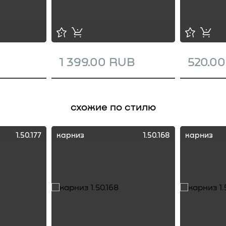
1 399.00 RUB
520.0
схожие по стилю
1.50.177
карниз
1.50.168
карниз