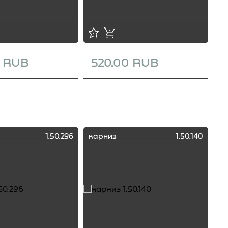
0 RUB
520.00 RUB
1
1.50.296
карниз
1.50.140