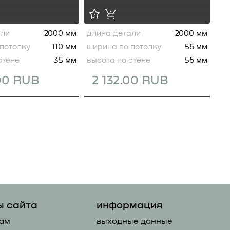
али
2000 мм
длина детали
2000 мм
потолку
110 мм
ширина по потолку
56 мм
стене
35 мм
высота по стене
56 мм
.00 RUB
2 132.00 RUB
ы сайта
информация
ам
выходные данные