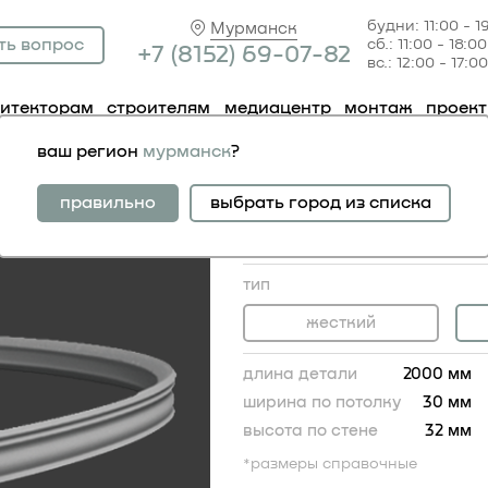
будни: 11:00 - 1
Мурманск
ть вопрос
сб.: 11:00 - 18:00
+7 (81
52) 69-07-82
вс.: 12:00 - 17:00
хитекторам
строителям
медиацентр
монтаж
проек
низ 1.50.130 гибкий
ваш регион
мурманск
?
карниз 1.50.130 гибк
жесткий аналог:
правильно
выбрать город из списка
карниз 1.50.130
1 536.00 RUB
тип
жесткий
длина детали
2000 мм
ширина по потолку
30 мм
высота по стене
32 мм
*размеры справочные