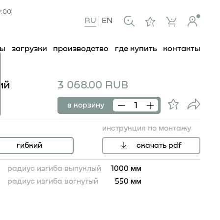
9:00
RU
EN
ты
загрузки
производство
где купить
контакты
ий
3 068.00 RUB
в корзину
инструкция по монтажу
гибкий
скачать pdf
радиус изгиба выпуклый
1000 мм
радиус изгиба вогнутый
550 мм
32