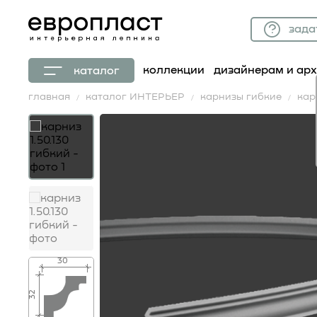
зада
коллекции
дизайнерам и ар
каталог
главная
каталог ИНТЕРЬЕР
карнизы гибкие
кар
30
32