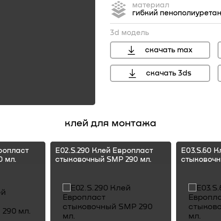
материал
гибкий пенополиурета
3d модель
скачать max
скачать 3ds
перейти
клей для монтажа
ропласт
E02.S.290 Клей Европласт
E03.S.60 
 мл.
стыковочный SMP 290 мл.
стыковочн