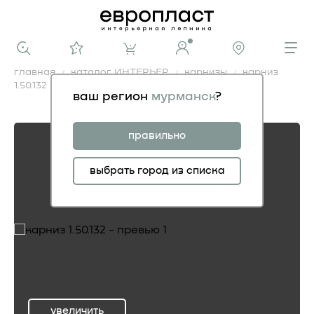
главная
каталог ИНТЕРЬЕР
карнизы
карниз
1.50.132
ваш регион
мурманск
?
карниз 1.50.132
правильно
выбрать город из списка
увеличить