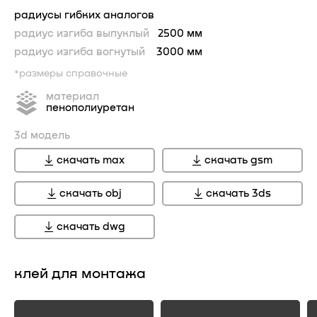
радиусы гибких аналогов
радиус изгиба выпуклый
2500 мм
радиус изгиба вогнутый
3000 мм
*размеры справочные
материал
пенополиуретан
3d модель
скачать max
скачать gsm
скачать obj
скачать 3ds
скачать dwg
клей для монтажа