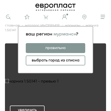
главная
каталог ИНТЕРЬЕР
карнизы
карниз
1.50.141
ваш регион
мурманск
?
карниз 1.50.141
правильно
выбрать город из списка
увеличить