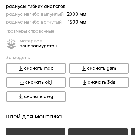
радиусы гибких аналогов
радиус изгиба выпуклый
2000 мм
радиус изгиба вогнутый
1500 мм
*размеры справочные
материал
пенополиуретан
3d модель
скачать max
скачать gsm
скачать obj
скачать 3ds
скачать dwg
клей для монтажа