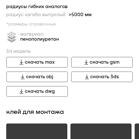
радиусы гибких аналогов
радиус изгиба выпуклый
>5000 мм
*размеры справочные
материал
пенополиуретан
3d модель
скачать max
скачать gsm
скачать obj
скачать 3ds
скачать dwg
клей для монтажа