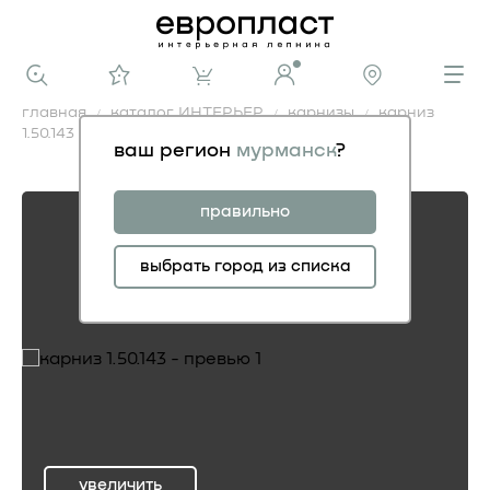
главная
каталог ИНТЕРЬЕР
карнизы
карниз
1.50.143
ваш регион
мурманск
?
карниз 1.50.143
правильно
выбрать город из списка
увеличить