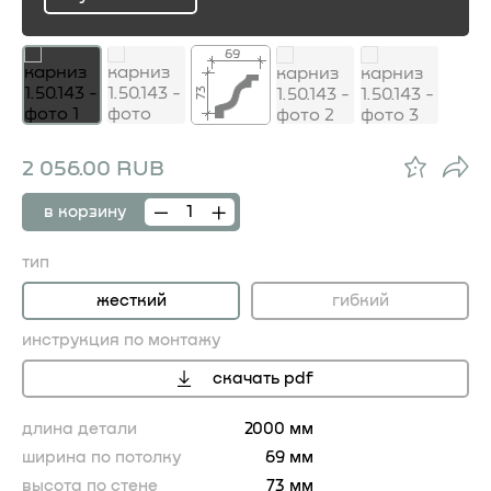
ru
69
73
2 056.00 RUB
в корзину
тип
жесткий
гибкий
инструкция по монтажу
скачать pdf
длина детали
2000 мм
ширина по потолку
69 мм
высота по стене
73 мм