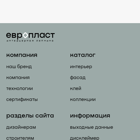
компания
каталог
наш бренд
интерьер
компания
фасад
технологии
клей
сертификаты
коллекции
разделы сайта
информация
дизайнерам
выходные данные
строителям
дисклеймер