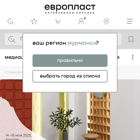
ваш регион
мурманск
?
медиацентр
популярное
сохраненное
правильно
главная
медиацентр
выставки
выбрать город из списка