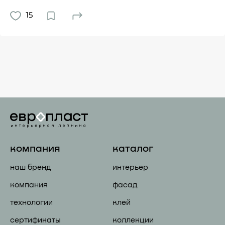
15
компания
каталог
наш бренд
интерьер
компания
фасад
технологии
клей
сертификаты
коллекции