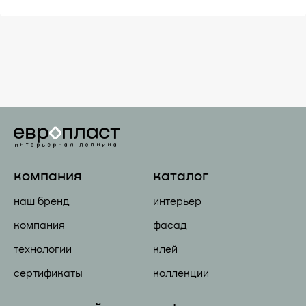
компания
каталог
наш бренд
интерьер
компания
фасад
технологии
клей
сертификаты
коллекции