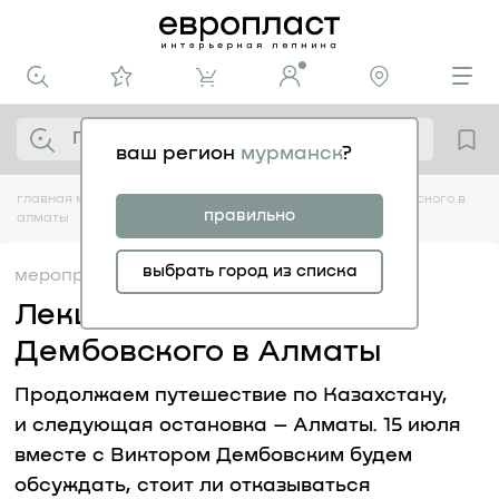
ваш регион
мурманск
?
главная
медиацентр
мероприятия
лекция виктора дембовского в
правильно
алматы
выбрать город из списка
мероприятия
09.07
Лекция Виктора
Дембовского в Алматы
Продолжаем путешествие по Казахстану,
и следующая остановка – Алматы. 15 июля
вместе с Виктором Дембовским будем
обсуждать, стоит ли отказываться