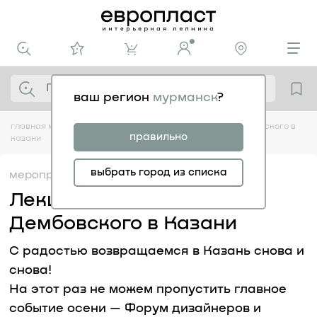
ваш регион
мурманск
?
главная
медиацентр
мероприятия
лекция виктора дембовского в
правильно
казани
выбрать город из списка
мероприятия
09.09
Лекция Виктора
Дембовского в Казани
С радостью возвращаемся в Казань снова и
снова!
На этот раз не можем пропустить главное
событие осени — Форум дизайнеров и