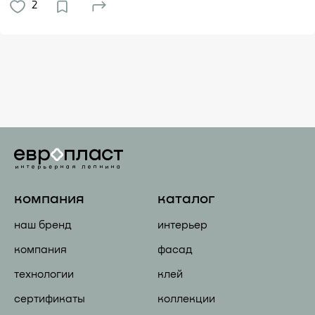
2
компания
каталог
наш бренд
интерьер
компания
фасад
технологии
клей
сертификаты
коллекции