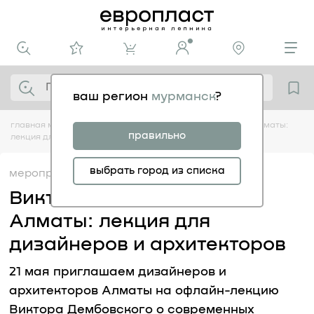
ваш регион
мурманск
?
главная
медиацентр
мероприятия
виктор дембовский в алматы:
правильно
лекция для дизайнеров и архитекторов
выбрать город из списка
мероприятия
12.05
Виктор Дембовский в
Алматы: лекция для
дизайнеров и архитекторов
21 мая приглашаем дизайнеров и
архитекторов Алматы на офлайн-лекцию
Виктора Дембовского о современных