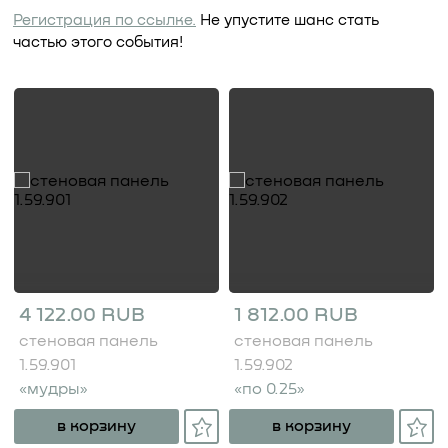
Регистрация по ссылке.
Не упустите шанс стать
частью этого события!
4 122.00 RUB
1 812.00 RUB
стеновая панель
стеновая панель
1.59.901
1.59.902
«мудры»
«по 0.25»
в корзину
в корзину