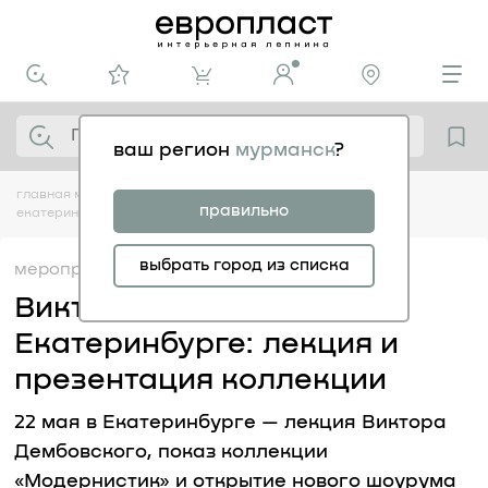
ваш регион
мурманск
?
главная
медиацентр
мероприятия
виктор дембовский в
правильно
екатеринбурге: лекция и презентация коллекции
выбрать город из списка
мероприятия
16.05
Виктор Дембовский в
Екатеринбурге: лекция и
презентация коллекции
22 мая в Екатеринбурге — лекция Виктора
Дембовского, показ коллекции
«Модернистик» и открытие нового шоурума