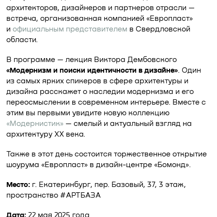
архитекторов, дизайнеров и партнеров отрасли —
встреча, организованная компанией «Европласт»
и
официальным представителем
в Свердловской
области.
В программе — лекция Виктора Дембовского
«Модернизм и поиски идентичности в дизайне»
. Один
из самых ярких спикеров в сфере архитектуры и
дизайна расскажет о наследии модернизма и его
переосмыслении в современном интерьере. Вместе с
этим вы первыми увидите новую коллекцию
«Модернистик»
— смелый и актуальный взгляд на
архитектуру XX века.
Также в этот день состоится торжественное открытие
шоурума «Европласт» в дизайн-центре «Бомонд».
Место:
г. Екатеринбург, пер. Базовый, 37, 3 этаж,
пространство #АРТБАЗА
Дата:
22 мая 2025 года