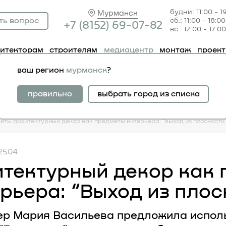
будни: 11:00 - 1
Мурманск
ть вопрос
сб.: 11:00 - 18:00
+7 (81
52) 69-07-82
вс.: 12:00 - 17:00
хитекторам
строителям
медиацентр
монтаж
проек
ваш регион
мурманск
?
правильно
выбрать город из списка
веты
архитектурный декор как предметы интерьера: “выход из плоскости
25.04
итектурный декор как
рьера: “Выход из плос
ер Мария Васильева предложила испол