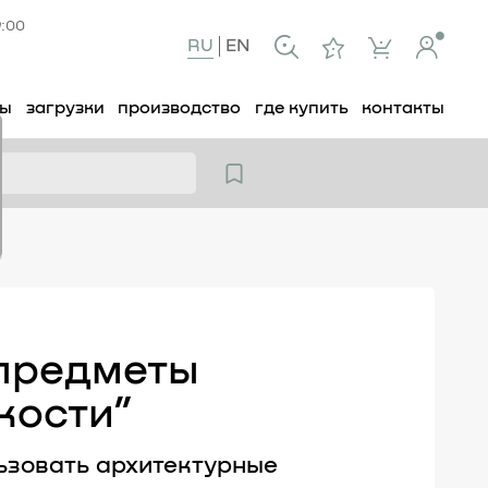
9:00
RU
EN
ты
загрузки
производство
где купить
контакты
”
 предметы
кости”
ьзовать архитектурные