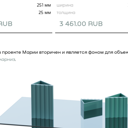
251 мм
ширина
25 мм
толщина
 RUB
3 461.00 RUB
 проекте Марии вторичен и является фоном для объек
карниз
.