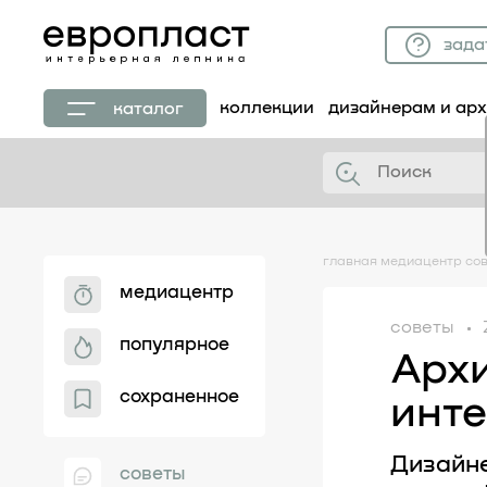
зада
коллекции
дизайнерам и ар
каталог
главная
медиацентр
со
медиацентр
советы
популярное
Арх
сохраненное
инте
Дизайн
советы