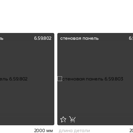
ль
6.59.802
стеновая панель
6
2000 мм
длина детали
2