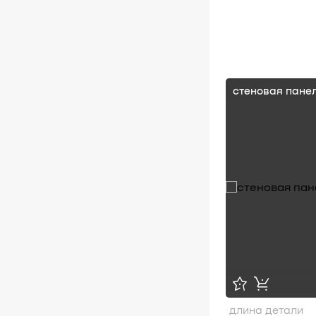
стеновая пане
длина детали