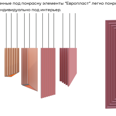
анные под покраску элементы “Европласт” легко покр
индивидуально под интерьер.