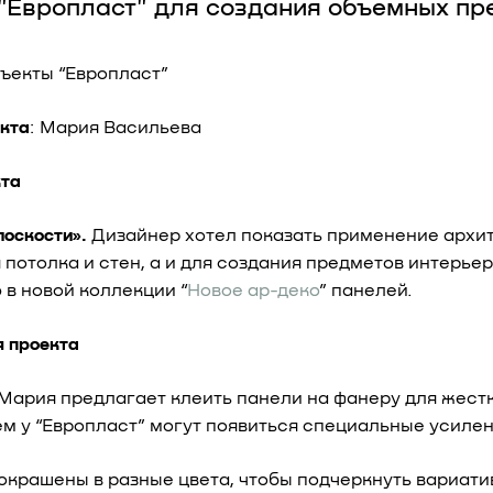
"Европласт" для создания объемных пр
бъекты “Европласт”
екта
: Мария Васильева
кта
лоскости».
Дизайнер хотел показать применение архит
 потолка и стен, а и для создания предметов интерье
 в новой коллекции “
Новое ар-деко
” панелей.
я проекта
 Мария предлагает клеить панели на фанеру для жестк
м у “Европласт” могут появиться специальные усиле
окрашены в разные цвета, чтобы подчеркнуть вариати