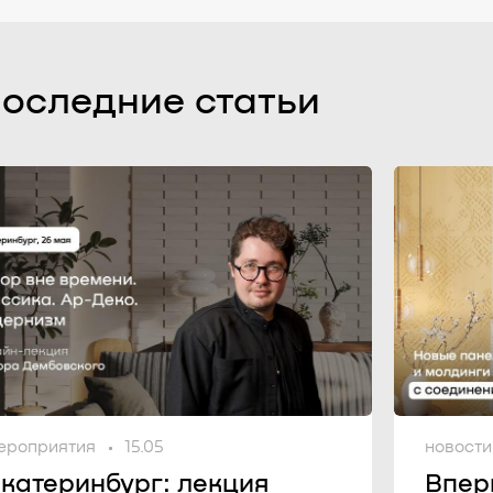
последние статьи
ероприятия
15.05
новости
катеринбург: лекция
Впер