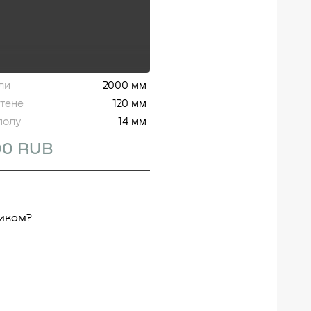
ли
2000 мм
стене
120 мм
полу
14 мм
00 RUB
ником?