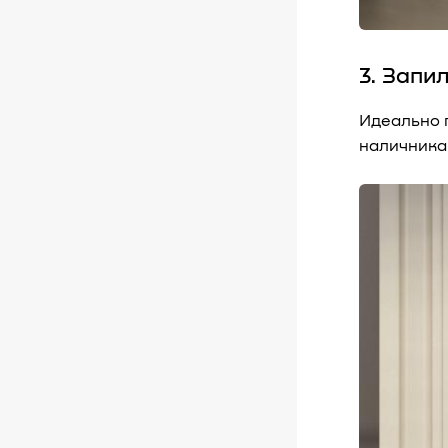
3. Запи
Идеально 
наличника