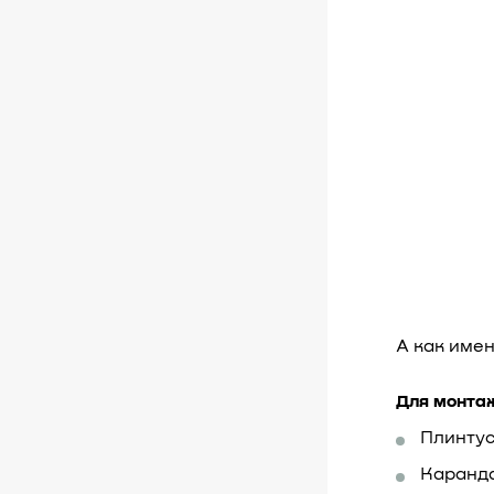
А как име
Для монта
Плинту
Каранд