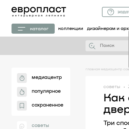
зада
коллекции
дизайнерам и ар
каталог
главная
медиацентр
со
медиацентр
советы
популярное
Как 
сохраненное
две
Три спо
советы