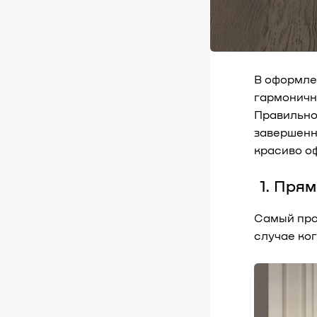
В оформле
гармоничн
Правильно
завершенн
красиво о
1. Пря
Самый про
случае ко