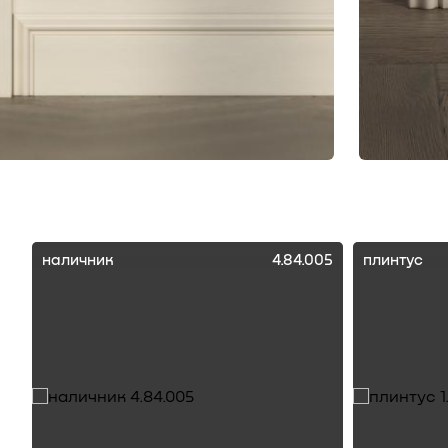
наличник
4.84.005
плинтус