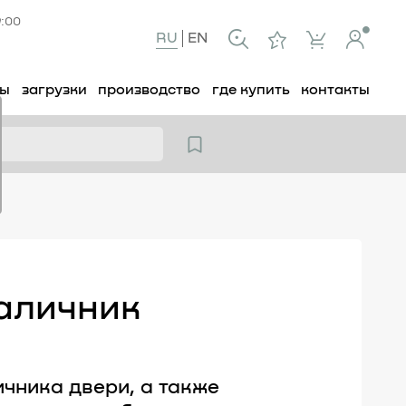
9:00
RU
EN
ты
загрузки
производство
где купить
контакты
наличник
чника двери, а также