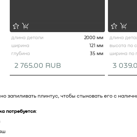
длина детали
2000 мм
длина дета
ширина
121 мм
высота по 
глубина
35 мм
ширина по 
2 765.00 RUB
3 039.
нно запиливать плинтус, чтобы стыковать его с налич
жа потребуется
:
с
аш