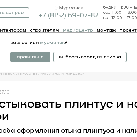
будни: 11:00 - 1
Мурманск
ть вопрос
сб.: 11:00 - 18:00
+7 (81
52) 69-07-82
вс.: 12:00 - 17:00
хитекторам
строителям
медиацентр
монтаж
проек
ваш регион
мурманск
?
правильно
выбрать город из списка
веты
как стыковать плинтус и наличник двери
27.10
стыковать плинтус и 
ри
соба оформления стыка плинтуса и нали