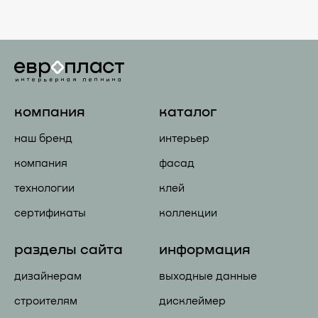
компания
каталог
наш бренд
интерьер
компания
фасад
технологии
клей
сертификаты
коллекции
разделы сайта
информация
дизайнерам
выходные данные
строителям
дисклеймер