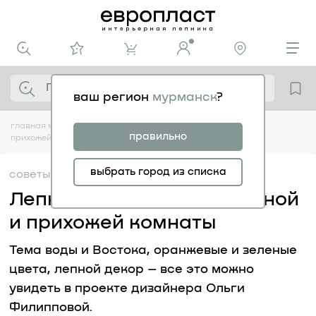
ваш регион
мурманск
?
главная
медиацентр
советы
лепнина в интерьере ванной и
правильно
прихожей комнаты
выбрать город из списка
советы
30.08
Лепнина в интерьере ванной
и прихожей комнаты
Тема воды и Востока, оранжевые и зеленые
цвета, лепной декор – все это можно
увидеть в проекте дизайнера Ольги
Филипповой.