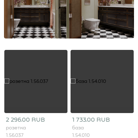
2 296.00 RUB
1 733.00 RUB
розетка
база
1.56.037
1.54.010