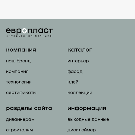
компания
каталог
наш бренд
интерьер
компания
фасад
технологии
клей
сертификаты
коллекции
разделы сайта
информация
дизайнерам
выходные данные
строителям
дисклеймер