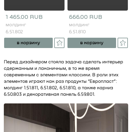
1 465.00 RUB
666.00 RUB
молдинг
молдинг
6.51.802
6.51.810
в корзину
в корзину
Перед дизайнером стояла задача сделать интерьер
сдержанным и лаконичным, в то же время
современным с элементами классики. В роли этих
элементов играют как раз продукты “Европласт”:
молдинг 1.51.811, 6.51.802, 6.51.810, а также карниз
6.50.803 и декоративная панель 6.59.801.