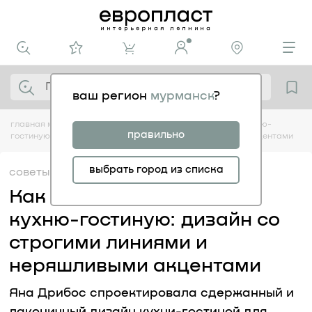
ваш регион
мурманск
?
главная
медиацентр
советы
как сделать просторную кухню-
правильно
гостиную: дизайн со строгими линиями и неряшливыми акцентами
выбрать город из списка
советы
29.07
Как сделать просторную
кухню-гостиную: дизайн со
строгими линиями и
неряшливыми акцентами
Яна Дрибос спроектировала сдержанный и