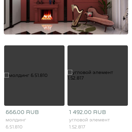
666.00 RUB
1 492.00 RUB
молдинг
угловой элемент
6.51.810
1.52.817