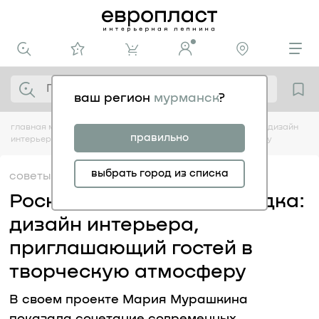
ваш регион
мурманск
?
главная
медиацентр
советы
роскошь, легкость и загадка: дизайн
правильно
интерьера, приглашающий гостей в творческую атмосферу
выбрать город из списка
советы
29.07
Роскошь, легкость и загадка:
дизайн интерьера,
приглашающий гостей в
творческую атмосферу
В своем проекте Мария Мурашкина