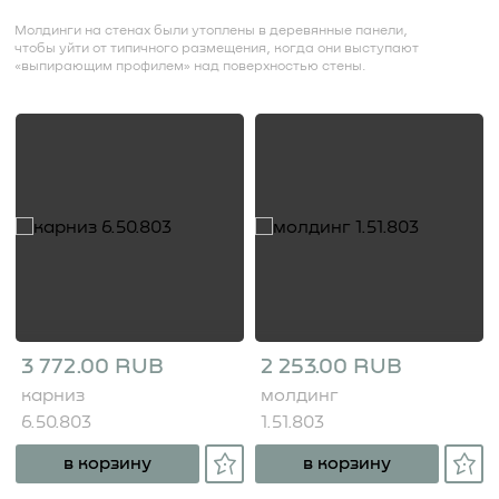
Молдинги на стенах были утоплены в деревянные панели,
чтобы уйти от типичного размещения, когда они выступают
«выпирающим профилем» над поверхностью стены.
3 772.00 RUB
2 253.00 RUB
карниз
молдинг
6.50.803
1.51.803
в корзину
в корзину