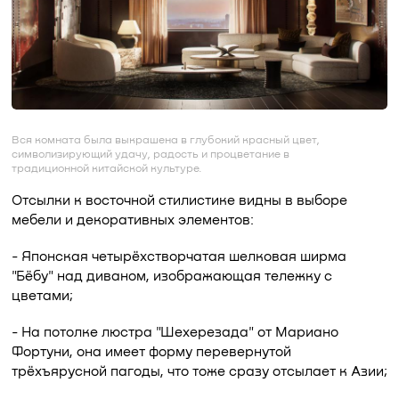
Вся комната была выкрашена в глубокий красный цвет,
символизирующий удачу, радость и процветание в
традиционной китайской культуре.
Отсылки к восточной стилистике видны в выборе
мебели и декоративных элементов:
- Японская четырёхстворчатая шелковая ширма
"Бёбу" над диваном, изображающая тележку с
цветами;
- На потолке люстра "Шехерезада" от Мариано
Фортуни, она имеет форму перевернутой
трёхъярусной пагоды, что тоже сразу отсылает к Азии;