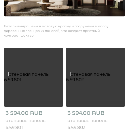
Детали выкрашены в матовую краску и погружены в массу
деревянных глянцевых панелей, что создает приятный
контраст фактур.
3 594.00 RUB
3 594.00 RUB
стеновая панель
стеновая панель
6.59.801
6.59.802