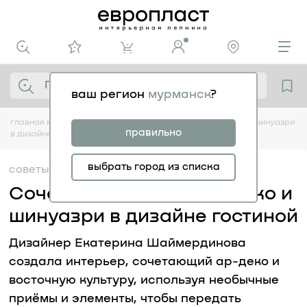
ваш регион
мурманск
?
главная
медиацентр
советы
сочетание стилей: ар-деко и шинуазри
правильно
в дизайне гостиной
выбрать город из списка
советы
24.04
Сочетание стилей: ар-деко и
шинуазри в дизайне гостиной
Дизайнер Екатерина Шаймердинова
создала интерьер, сочетающий ар-деко и
восточную культуру, используя необычные
приёмы и элементы, чтобы передать