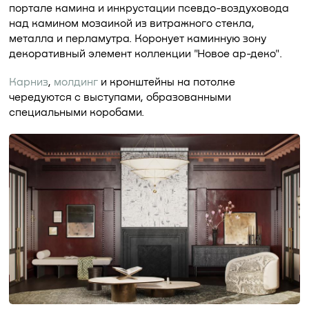
портале камина и инкрустации псевдо-воздуховода
над камином мозаикой из витражного стекла,
металла и перламутра. Коронует каминную зону
декоративный элемент коллекции "Новое ар-деко".
Карниз
,
молдинг
и кронштейны на потолке
чередуются с выступами, образованными
специальными коробами.