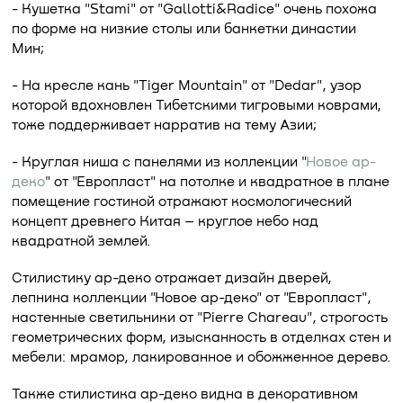
- Кушетка "Stami" от "Gallotti&Radice" очень похожа
по форме на низкие столы или банкетки династии
Мин;
- На кресле кань "Tiger Mountain" от "Dedar", узор
которой вдохновлен Тибетскими тигровыми коврами,
тоже поддерживает нарратив на тему Азии;
- Круглая ниша с панелями из коллекции "
Новое ар-
деко
" от "Европласт" на потолке и квадратное в плане
помещение гостиной отражают космологический
концепт древнего Китая – круглое небо над
квадратной землей.
Стилистику ар-деко отражает дизайн дверей,
лепнина коллекции "Новое ар-деко" от "Европласт",
настенные светильники от "Pierre Chareau", строгость
геометрических форм, изысканность в отделках стен и
мебели: мрамор, лакированное и обожженное дерево.
Также стилистика ар-деко видна в декоративном