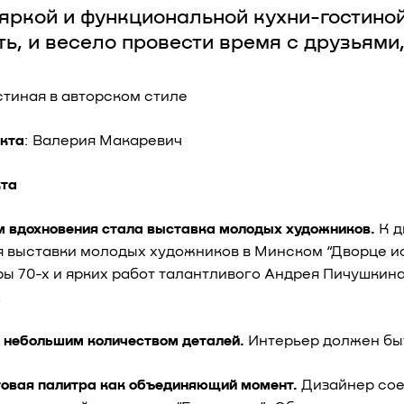
яркой и функциональной кухни-гостиной
ть, и весело провести время с друзьями
остиная в авторском стиле
екта
: Валерия Макаревич
кта
м вдохновения стала выставка молодых художников.
К д
 выставки молодых художников в Минском “Дворце ис
ры 70-х и ярких работ талантливого Андрея Пичушкин
.
 небольшим количеством деталей.
Интерьер должен быт
товая палитра как объединяющий момент.
Дизайнер сое