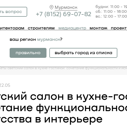
будни: 11:00 - 1
Мурманск
ть вопрос
сб.: 11:00 - 18:00
+7 (81
52) 69-07-82
вс.: 12:00 - 17:00
хитекторам
строителям
медиацентр
монтаж
проек
ваш регион
мурманск
?
правильно
выбрать город из списка
веты
светский салон в кухне-гостиной: сочетание функциональности и ис
22.05
ский салон в кухне-го
етание функционально
сства в интерьере