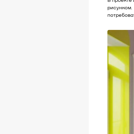
В проекте
рисунком.
потребова