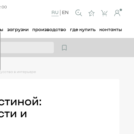
9:00
RU
EN
ты
загрузки
производство
где купить
контакты
кусства в интерьере
стиной:
сти и