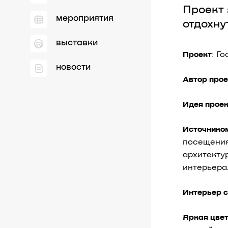
Проект 
мероприятия
отдохну
выставки
Проект
: Г
новости
Автор про
Идея прое
Источнико
посещения
архитекту
интерьера
Интерьер с
Яркая цве