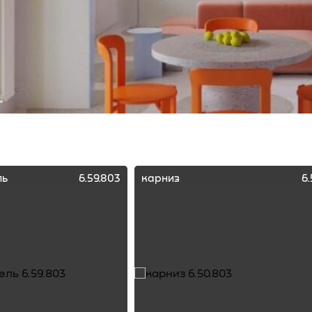
ль
6.59.803
карниз
6.