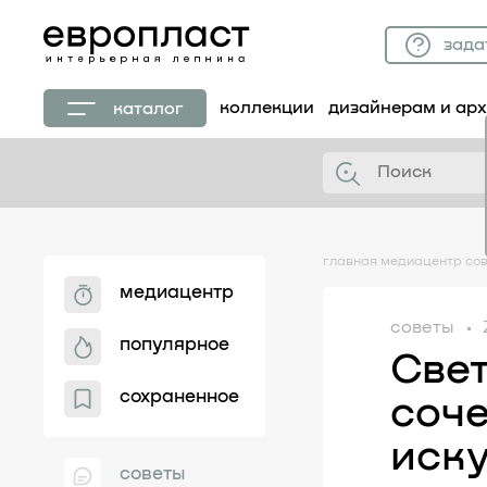
зада
коллекции
дизайнерам и ар
каталог
главная
медиацентр
со
медиацентр
советы
популярное
Свет
сохраненное
соч
иску
советы