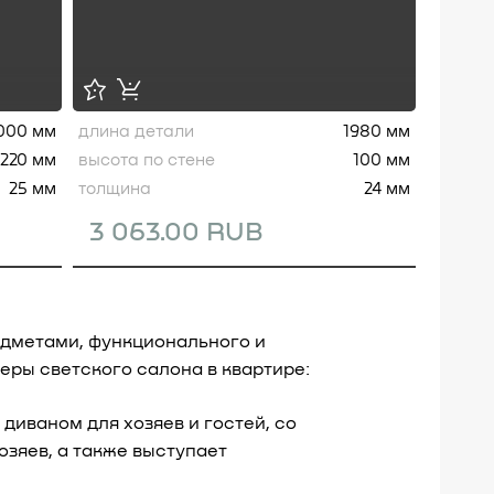
000 мм
длина детали
1980 мм
220 мм
высота по стене
100 мм
25 мм
толщина
24 мм
3 063.00 RUB
едметами, функционального и
еры светского салона в квартире:
диваном для хозяев и гостей, со
озяев, а также выступает