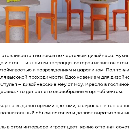
готавливается на заказ по чертежам дизайнера. Кухн
 и стол – из плитки терраццо, которая является отсы
стойчивостью к повреждениям и царапинам. Пол также
для высокой проходимости. Вдохновением для дизайн
 Стулья – дизайнерские Rey от Hay. Кресло в гостин
дерева, что делает его своеобразным арт-объектом.
ор не выделен яркими цветами, а окрашен в тон осно
ополнительный объем потолка и делает выразительны
ль в этом интерьере играет цвет: яркие оттенки, соч