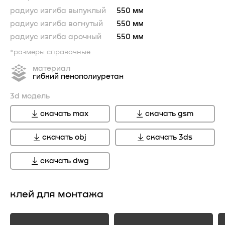
радиус изгиба выпуклый
550 мм
радиус изгиба вогнутый
550 мм
радиус изгиба арочный
550 мм
*размеры справочные
материал
гибкий пенополиуретан
3d модель
скачать max
скачать gsm
скачать obj
скачать 3ds
скачать dwg
клей для монтажа