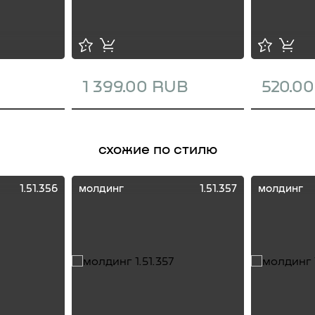
1 399.00 RUB
520.0
схожие по стилю
1.51.356
молдинг
1.51.357
молдинг