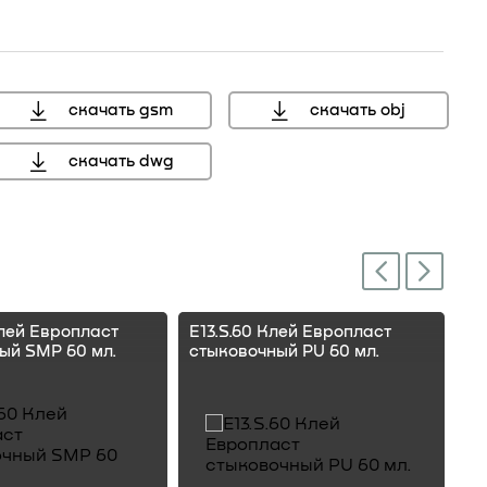
скачать gsm
скачать obj
скачать dwg
мм, справочный размер
Next
Previous
Клей Европласт
E13.S.60 Клей Европласт
E1
ый SMP 60 мл.
стыковочный PU 60 мл.
ст