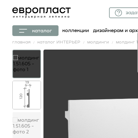
зада
коллекции
дизайнерам и ар
каталог
главная
каталог ИНТЕРЬЕР
молдинги
молдинг 1.
19
120