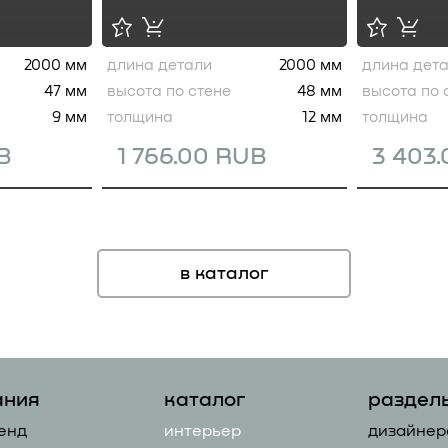
2000 мм
длина детали
2000 мм
длина дет
47 мм
высота по стене
48 мм
высота по 
9 мм
толщина
12 мм
толщина
B
1 766.00 RUB
3 403
в каталог
ания
каталог
раздел
енд
интерьер
дизайнер