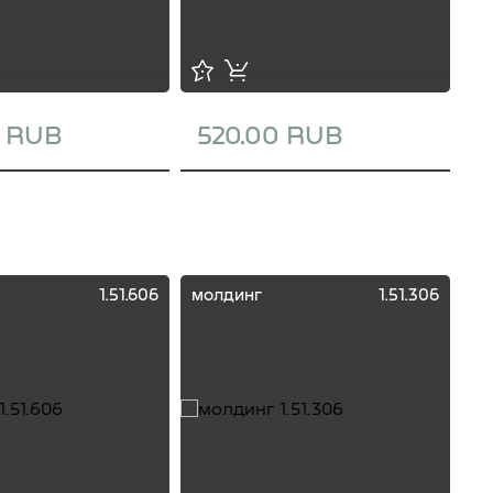
0 RUB
520.00 RUB
1
1.51.606
молдинг
1.51.306