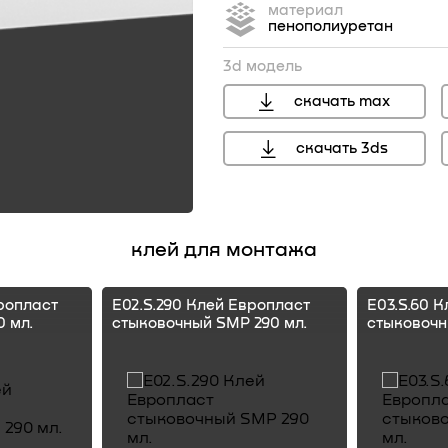
материал
пенополиуретан
3d модель
скачать max
скачать 3ds
клей для монтажа
ропласт
E02.S.290 Клей Европласт
E03.S.60 
 мл.
стыковочный SMP 290 мл.
стыковочн