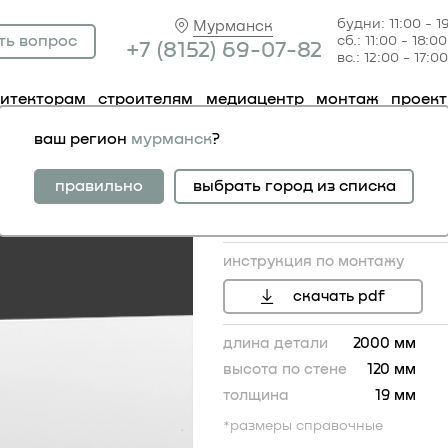
будни: 11:00 - 1
Мурманск
ть вопрос
сб.: 11:00 - 18:00
+7 (81
52) 69-07-82
вс.: 12:00 - 17:00
хитекторам
строителям
медиацентр
монтаж
проек
51.605
ваш регион
мурманск
?
молдинг 1.51.605
правильно
выбрать город из списка
инструкция по монтажу
скачать pdf
длина детали
2000 мм
высота по стене
120 мм
толщина
19 мм
120
*размеры справочные