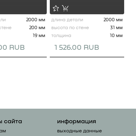
али
2000 мм
длина детали
2000 мм
стене
200 мм
высота по стене
31 мм
19 мм
толщина
10 мм
.00 RUB
1 526.00 RUB
ы сайта
информация
ам
выходные данные