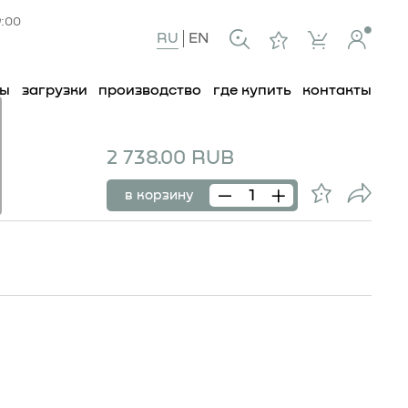
9:00
RU
EN
ты
загрузки
производство
где купить
контакты
2 738.00 RUB
19
в корзину