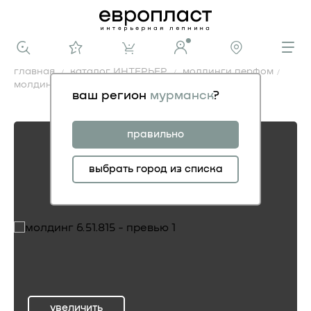
главная
каталог ИНТЕРЬЕР
молдинги перфом
молдинг 6.51.815
ваш регион
мурманск
?
молдинг 6.51.815
правильно
выбрать город из списка
увеличить