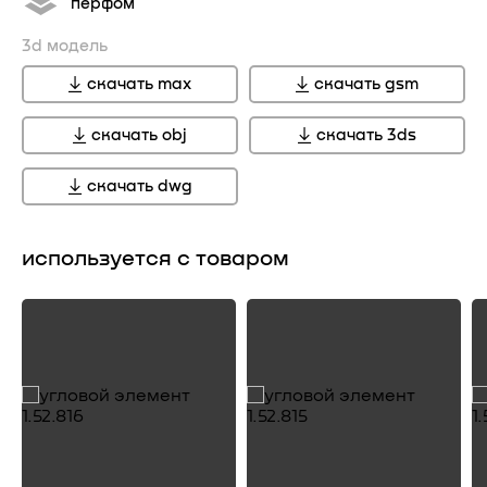
перфом
3d модель
скачать max
скачать gsm
скачать obj
скачать 3ds
скачать dwg
используется с товаром