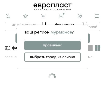
интерьерная
фасадная
клей
лепнина
лепнина
ваш регион
мурманск
?
новая коллекция
коллекция
МОДЕРНИСТИК
НОВОЕ АР-ДЕКО
правильно
фильтры
категории
главная
каталог ФАСАД
выбрать город из списка
орнаменты фасадные