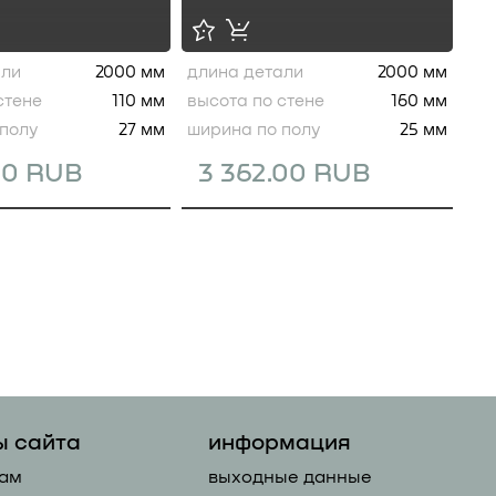
али
2000 мм
длина детали
2000 мм
стене
110 мм
высота по стене
160 мм
полу
27 мм
ширина по полу
25 мм
00 RUB
3 362.00 RUB
ы сайта
информация
ам
выходные данные