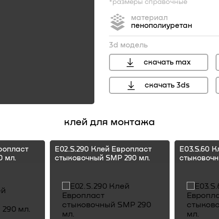
*размеры справочные
материал
пенополиуретан
3d модель
скачать max
скачать 3ds
перейти
клей для монтажа
ропласт
E02.S.290 Клей Европласт
E03.S.60 
 мл.
стыковочный SMP 290 мл.
стыковочн