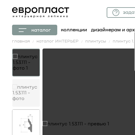
зада
коллекции
дизайнерам и ар
каталог
главная
каталог ИНТЕРЬЕР
плинтусы
плинтус 1.5