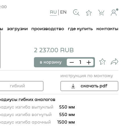
9:00
RU
EN
ты
загрузки
производство
где купить
контакты
2 237.00 RUB
в корзину
инструкция по монтажу
гибкий
скачать pdf
радиусы гибких аналогов
радиус изгиба выпуклый
550 мм
радиус изгиба вогнутый
550 мм
радиус изгиба арочный
1500 мм