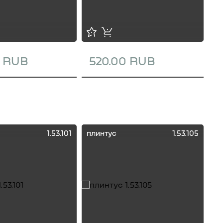
0 RUB
520.00 RUB
1
1.53.101
плинтус
1.53.105