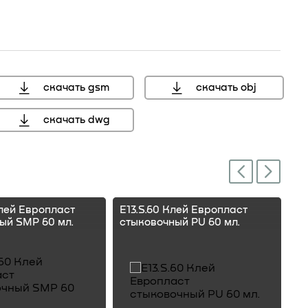
скачать gsm
скачать obj
скачать dwg
Next
Previous
Клей Европласт
E13.S.60 Клей Европласт
E1
ый SMP 60 мл.
стыковочный PU 60 мл.
ст