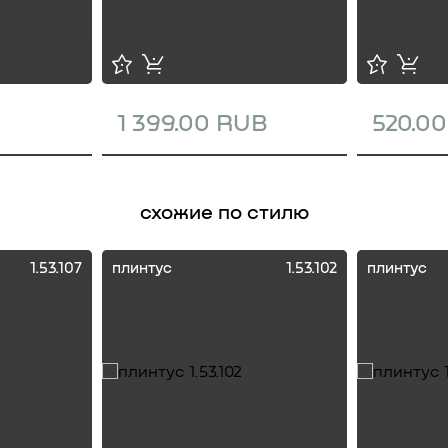
1 399.00 RUB
520.0
схожие по стилю
1.53.107
плинтус
1.53.102
плинтус