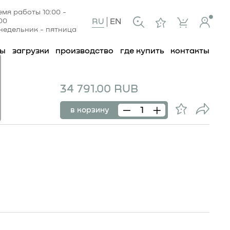
емя работы 10:00 -
:00
RU
EN
недельник - пятница
ты
загрузки
производство
где купить
контакты
34 791.00 RUB
в корзину