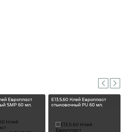
Next
Previous
Клей Европласт
E13.S.60 Клей Европласт
E1
ый SMP 60 мл.
стыковочный PU 60 мл.
ст