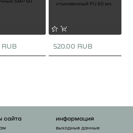
0 RUB
520.00 RUB
1
ы сайта
информация
ам
выходные данные