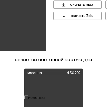
скачать max
скачать 3ds
является составной частью для
колонна
4.30.202