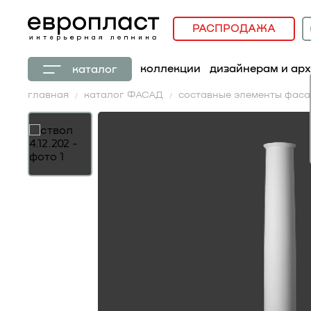
РАСПРОДАЖА
коллекции
дизайнерам и ар
каталог
главная
каталог ФАСАД
составные элементы фас