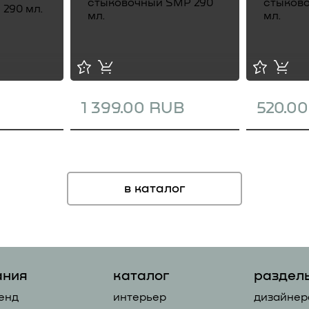
1 399.00 RUB
520.0
в каталог
ания
каталог
раздел
енд
интерьер
дизайнер