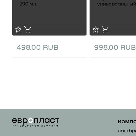
498.00 RUB
998.00 RUB
комп
наш бр