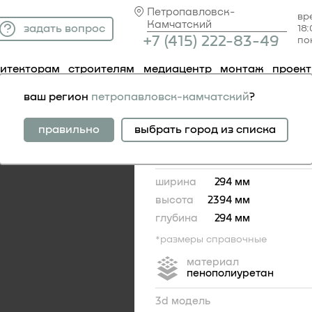
Петропавловск-
вр
Камчатский
задать вопрос
18
+7 (41
5) 222-83-49
по
хитекторам
строителям
медиацентр
монтаж
проек
адные
ствол 4.12.202
ваш регион
петропавловск-камчатский
?
ствол 4.12.202
правильно
выбрать город из списка
ширина
294 мм
высота
2394 мм
глубина
294 мм
*размеры справочные
материал
пенополиуретан
3d модель