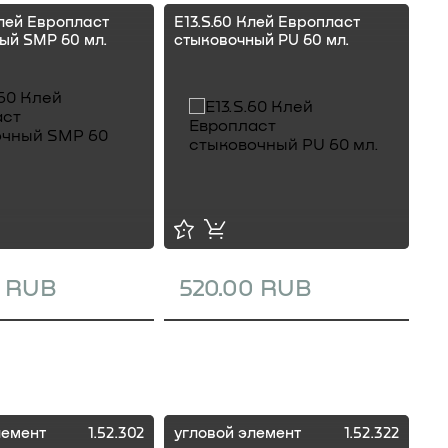
Клей Европласт
E13.S.60 Клей Европласт
E1
ый SMP 60 мл.
стыковочный PU 60 мл.
ст
0 RUB
520.00 RUB
1
лемент
1.52.302
угловой элемент
1.52.322