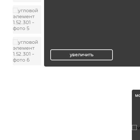
увеличить
ru
м