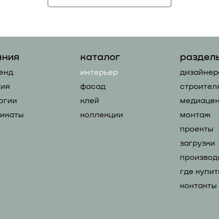
ания
каталог
раздел
енд
интерьер
дизайнер
ия
фасад
строител
огии
клей
медиацен
икаты
коллекции
монтаж
проекты
загрузки
производ
где купит
контакты