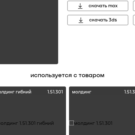
скачать max
скачать 3ds
используется с товаром
олдинг гибкий
1.51.301
молдинг
1.51.