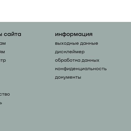
ы сайта
информация
ам
выходные данные
ям
дисклеймер
тр
обработка данных
конфиденциальность
документы
ство
ь