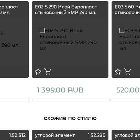
ропласт
E02.S.290 Клей Европласт
E03.S.60 
 мл.
стыковочный SMP 290 мл.
стыковочн
1 399.00 RUB
520.0
схожие по стилю
1.52.312
угловой элемент
1.52.286
угловой э