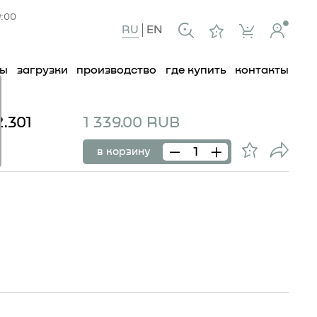
9:00
RU
EN
ты
загрузки
производство
где купить
контакты
.301
1 339.00 RUB
в корзину