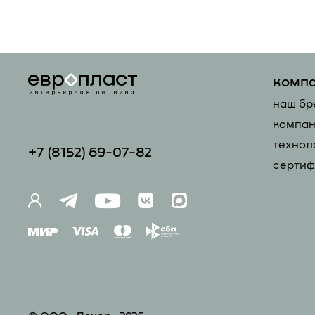
комп
наш бр
компан
технол
+7 (81
52) 69-07-82
сертиф