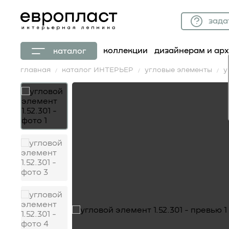
зада
коллекции
дизайнерам и ар
каталог
главная
каталог ИНТЕРЬЕР
угловые элементы
у