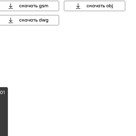
скачать gsm
скачать obj
скачать dwg
301