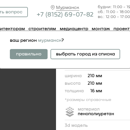
будни: 11:00 - 1
Мурманск
ть вопрос
сб.: 11:00 - 18:00
+7 (81
52) 69-07-82
вс.: 12:00 - 17:00
хитекторам
строителям
медиацентр
монтаж
проек
гловой элемент 1.52.301
ваш регион
мурманск
?
угловой элемент 1.52
правильно
выбрать город из списка
ширина
210 мм
высота
210 мм
толщина
16 мм
*размеры справочные
материал
пенополиуретан
3d модель