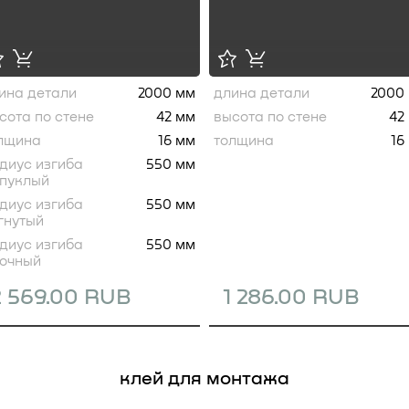
ина детали
2000 мм
длина детали
2000
сота по стене
42 мм
высота по стене
42
лщина
16 мм
толщина
16
диус изгиба
550 мм
пуклый
диус изгиба
550 мм
гнутый
диус изгиба
550 мм
очный
2 569.00 RUB
1 286.00 RUB
клей для монтажа