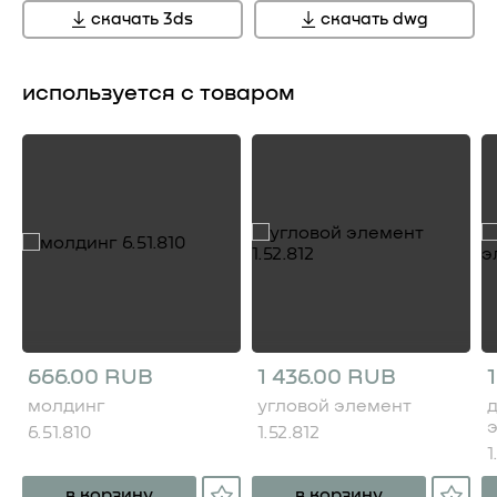
скачать 3ds
скачать dwg
используется с товаром
666.00 RUB
1 436.00 RUB
молдинг
угловой элемент
6.51.810
1.52.812
1
в корзину
в корзину