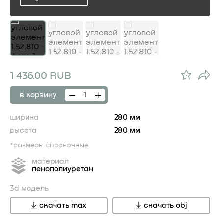
ru
1 436.00 RUB
в корзину
ширина
280 мм
высота
280 мм
*размеры справочные
материал
пенополиуретан
3d модель
скачать max
скачать obj