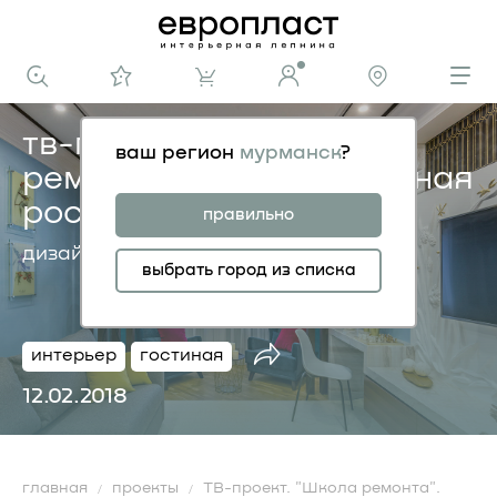
тв-проект. «школа
ваш регион
мурманск
?
ремонта». позволительная
роскошь
правильно
дизайнер александр кононенко
выбрать город из списка
интерьер
гостиная
12.02.2018
главная
проекты
ТВ-проект. "Школа ремонта".