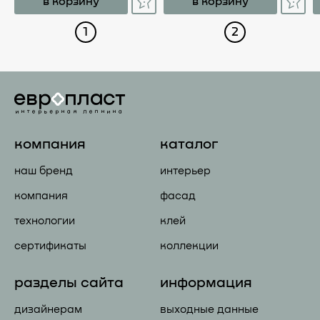
в корзину
в корзину
1
2
компания
каталог
наш бренд
интерьер
компания
фасад
технологии
клей
сертификаты
коллекции
разделы сайта
информация
дизайнерам
выходные данные