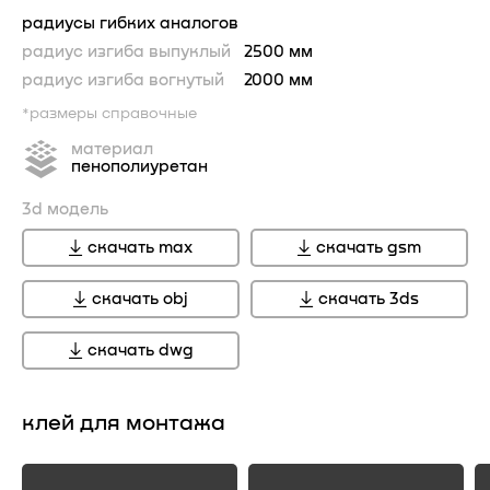
радиусы гибких аналогов
радиус изгиба выпуклый
2500 мм
радиус изгиба вогнутый
2000 мм
*размеры справочные
материал
пенополиуретан
3d модель
скачать max
скачать gsm
скачать obj
скачать 3ds
скачать dwg
клей для монтажа