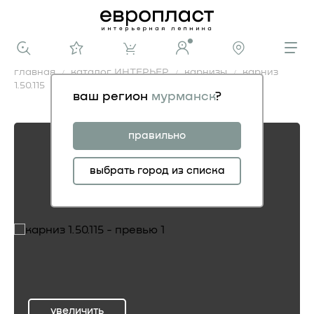
главная
каталог ИНТЕРЬЕР
карнизы
карниз
1.50.115
ваш регион
мурманск
?
карниз 1.50.115
правильно
выбрать город из списка
увеличить