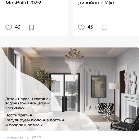
MosBuild 2025!
дизайна в Уфе
43
43
советы
26.12