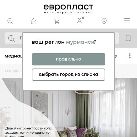
ваш регион
мурманск
?
медиацентр
популярное
сохраненное
правильно
главная
медиацентр
советы
выбрать город из списка