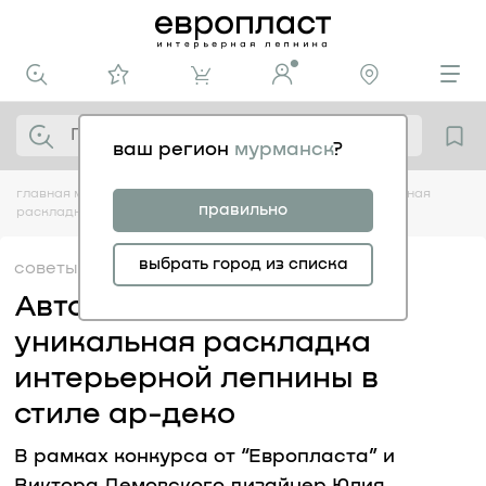
ваш регион
мурманск
?
главная
медиацентр
советы
авторский орнамент: уникальная
правильно
раскладка интерьерной лепнины в стиле ар-деко
выбрать город из списка
советы
23.05
Авторский орнамент:
уникальная раскладка
интерьерной лепнины в
стиле ар-деко
В рамках конкурса от “Европласта” и