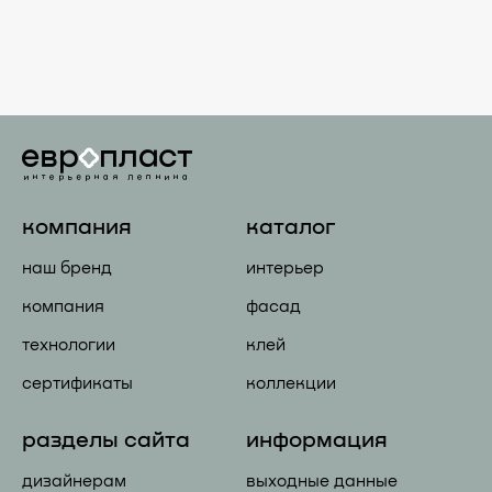
компания
каталог
наш бренд
интерьер
компания
фасад
технологии
клей
сертификаты
коллекции
разделы сайта
информация
дизайнерам
выходные данные