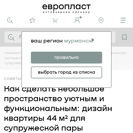
ваш регион
мурманск
?
главная
медиацентр
советы
как сделать небольшое пространство
правильно
уютным и функциональным: дизайн квартиры 44 м² для
супружеской пары
выбрать город из списка
советы
28.08
Как сделать небольшое
пространство уютным и
функциональным: дизайн
квартиры 44 м² для
супружеской пары