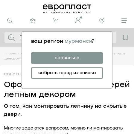
ваш регион
мурманск
?
главная
медиацентр
советы
оформления скрытых дверей лепным
правильно
декором
выбрать город из списка
советы
28.09
Оформления скрытых дверей
лепным декором
О том, как монтировать лепнину на скрытые
двери.
Многие задаются вопросом, можно ли монтировать