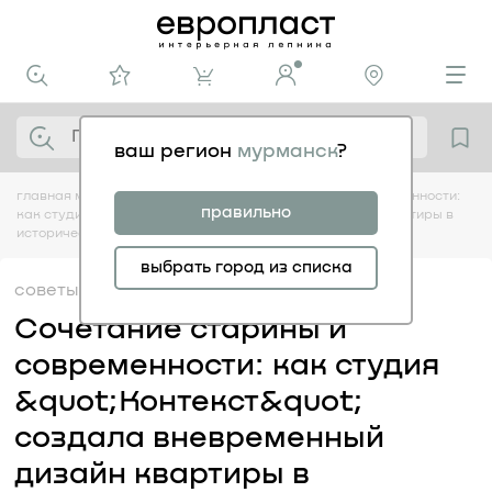
ваш регион
мурманск
?
главная
медиацентр
советы
сочетание старины и современности:
правильно
как студия "контекст" создала вневременный дизайн квартиры в
историческом здании
выбрать город из списка
советы
30.08
Сочетание старины и
современности: как студия
&quot;Контекст&quot;
создала вневременный
дизайн квартиры в