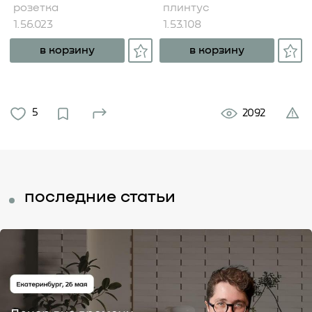
розетка
плинтус
1.56.023
1.53.108
в корзину
в корзину
5
2092
последние статьи