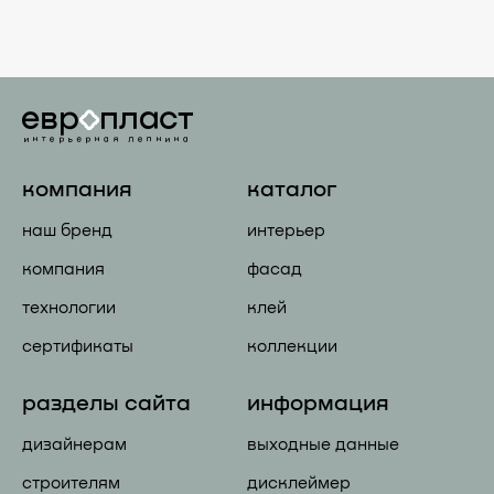
компания
каталог
наш бренд
интерьер
компания
фасад
технологии
клей
сертификаты
коллекции
разделы сайта
информация
дизайнерам
выходные данные
строителям
дисклеймер