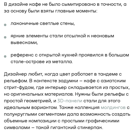
В дизайне кафе не было сымитировано в точности, а
за основу были взяты главные моменты:
лаконичные светлые стены,
яркие элементы стали отсылкой к неоновым
вывесками,
референс с открытой кухней проявился в большом
столе-острове из металла.
Дизайнер любит, когда цвет работает в тандеме с
рельефом. В контексте задумки – кафе с азиатским
стрит-фудом, где интерьер складывается из простых,
но оригинальных материалов. Нужны были рельефы с
простой геометрией, и
3D-панели
стали для этого
идеальным вариантом. Также коллекция
молдингов
с
полукруглыми сегментами дала возможность создать
объемные композиции с простыми графическими
символами – такой гигантский стикерпак.