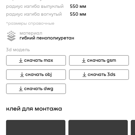
радиус изгиба выпуклый
550 мм
радиус изгиба вогнутый
550 мм
*размеры справочные
материал
гибкий пенополиуретан
3d модель
скачать max
скачать gsm
скачать obj
скачать 3ds
скачать dwg
клей для монтажа