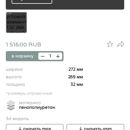
ru
1 516.00 RUB
в корзину
ширина
272 мм
высота
269 мм
толщина
32 мм
*размеры справочные
материал
пенополиуретан
3d модель
скачать max
скачать gsm