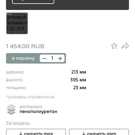
ru
1 454.00 RUB
в корзину
ширина
213 мм
высота
395 мм
толщина
23 мм
*размеры справочные
материал
пенополиуретан
3d модель
скачать max
скачать gsm